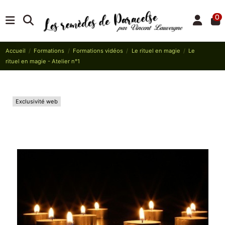
0
Accueil
Formations
Formations vidéos
Le rituel en magie
Le
rituel en magie - Atelier n°1
Exclusivité web