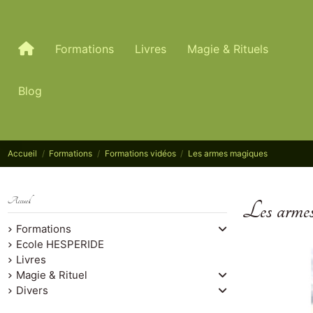
Formations
Livres
Magie & Rituels
Blog
Accueil
Formations
Formations vidéos
Les armes magiques
Accueil
Les armes
Formations
Ecole HESPERIDE
Livres
Magie & Rituel
Divers