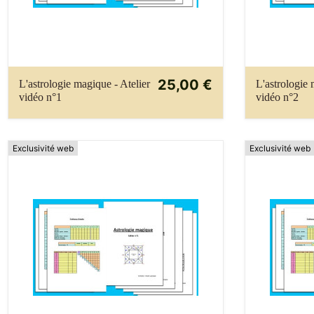
25,00 €
L'astrologie magique - Atelier
L'astrologie 
vidéo n°1
vidéo n°2
Exclusivité web
Exclusivité web