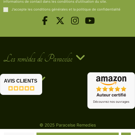
informations de contact dans les conditions d'utilisation du site.
J'accepte les conditions générales et la politique de confidentialité
Les remèdes de Paracelse
Contact us
AVIS CLIENTS
Auteur certifié
Découvrez nos ouvrages
© 2025 Paracelse Remedies
BoostMyPresta