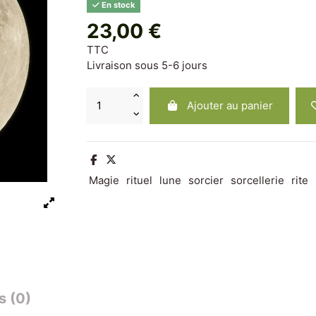
En stock
23,00 €
TTC
Livraison sous 5-6 jours
Ajouter au panier
Magie
rituel
lune
sorcier
sorcellerie
rite
s (0)