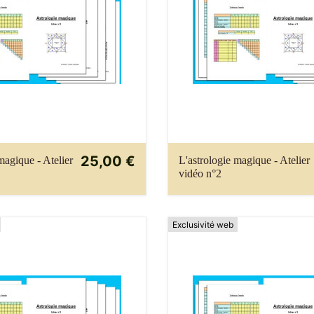
25,00 €
magique - Atelier
L'astrologie magique - Atelier
vidéo n°2
Exclusivité web