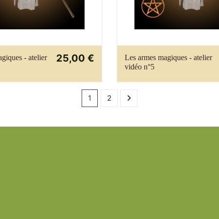
25,00 €
giques - atelier
Les armes magiques - atelier
vidéo n°5
1
2